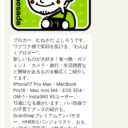
ブロガー、むねさだ よしろうです。
ワクワク感で笑顔を拡げる、”わんぱ
くブロガー”。
新しいものが大好き！食べ物・ガジ
ェット・カメラ・旅行・生活雑貨な
ど興味があるものを幅広くご紹介し
てます。
iPhone17 Pro Max・MacBook
Pro16・Mac mini M4・EOS 5D4・
OM-1・Insta360 X5ユーザー。
12歳になる娘がいます。パパ目線で
の子育てグッズの紹介も。
ScanSnapプレミアムアンバサダ
ー、HHKBエバンジェリスト、おも