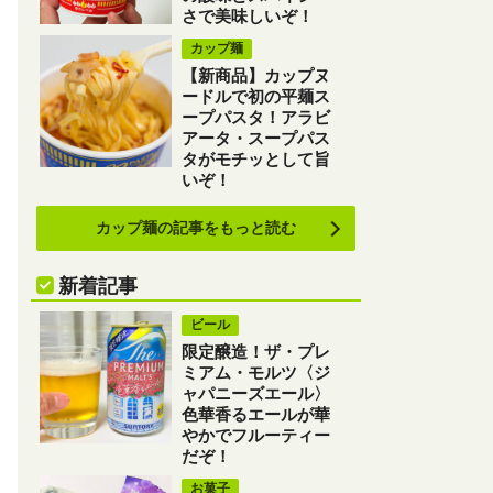
さで美味しいぞ！
カップ麺
【新商品】カップヌ
ードルで初の平麺ス
ープパスタ！アラビ
アータ・スープパス
タがモチッとして旨
いぞ！
カップ麺の記事をもっと読む
新着記事
ビール
限定醸造！ザ・プレ
ミアム・モルツ〈ジ
ャパニーズエール〉
色華香るエールが華
やかでフルーティー
だぞ！
お菓子