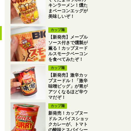
キンラーメン！燻た
まベーコンエッグが
美味しいぞ！
カップ麺
【新発売】メープル
ソース付きで燻製が
薫る！カップヌード
ルスモークベーコン
を食べてみたぞ！
カップ麺
【新発売】激辛カッ
プヌードル！「激辛
味噌ビッグ」が胃が
アツくなるほど辛ウ
マだぞ！
カップ麺
新発売！カップヌー
ドル スパイスショッ
クカレーが、トマト
の酸味とスパイシー