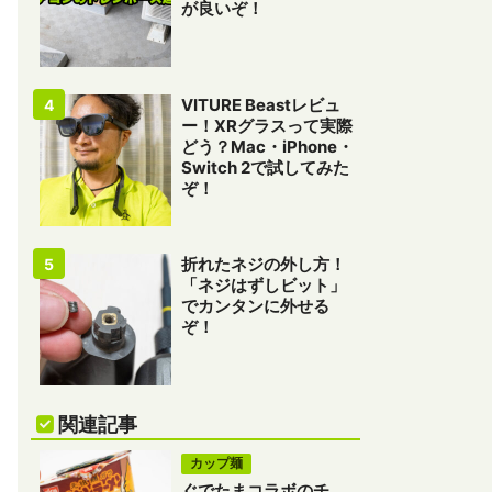
が良いぞ！
VITURE Beastレビュ
ー！XRグラスって実際
どう？Mac・iPhone・
Switch 2で試してみた
ぞ！
折れたネジの外し方！
「ネジはずしビット」
でカンタンに外せる
ぞ！
関連記事
カップ麺
ぐでたまコラボのチ