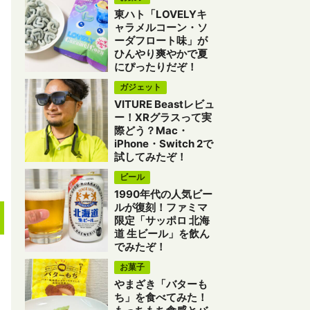
東ハト「LOVELYキ
ャラメルコーン・ソ
ーダフロート味」が
ひんやり爽やかで夏
にぴったりだぞ！
ガジェット
VITURE Beastレビュ
ー！XRグラスって実
際どう？Mac・
iPhone・Switch 2で
試してみたぞ！
ビール
1990年代の人気ビー
ルが復刻！ファミマ
限定「サッポロ 北海
道 生ビール」を飲ん
でみたぞ！
お菓子
やまざき「バターも
ち」を食べてみた！