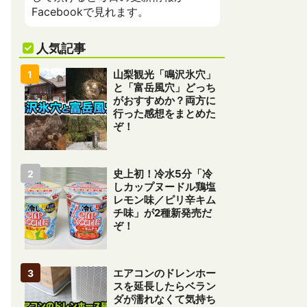
Facebookで見れます。
人気記事
山梨観光「鳴沢氷穴」
と「富岳風穴」どっち
がおすすめか？両方に
行った感想をまとめた
ぞ！
史上初！冷水5分「冷
しカップヌードル鶏塩
レモン味／ピリ辛キム
チ味」が2種新発売だ
ぞ！
エアコンのドレンホー
スを延長したらベラン
ダが濡れなくて気持ち