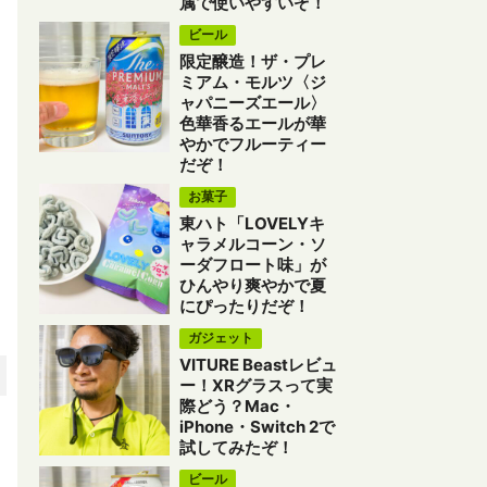
属で使いやすいぞ！
ビール
限定醸造！ザ・プレ
ミアム・モルツ〈ジ
ャパニーズエール〉
色華香るエールが華
やかでフルーティー
だぞ！
お菓子
東ハト「LOVELYキ
ャラメルコーン・ソ
ーダフロート味」が
ひんやり爽やかで夏
にぴったりだぞ！
ガジェット
VITURE Beastレビュ
ー！XRグラスって実
際どう？Mac・
iPhone・Switch 2で
試してみたぞ！
ビール