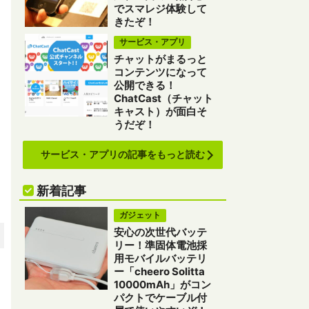
でスマレジ体験して
きたぞ！
サービス・アプリ
チャットがまるっと
コンテンツになって
公開できる！
ChatCast（チャット
キャスト）が面白そ
うだぞ！
サービス・アプリの記事をもっと読む
新着記事
ガジェット
安心の次世代バッテ
リー！準固体電池採
用モバイルバッテリ
ー「cheero Solitta
10000mAh」がコン
パクトでケーブル付