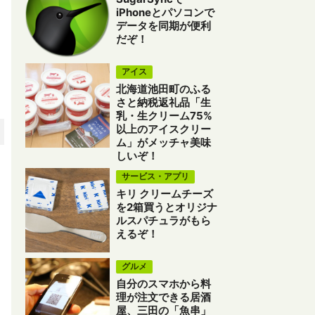
iPhoneとパソコンで
データを同期が便利
だぞ！
アイス
北海道池田町のふる
さと納税返礼品「生
乳・生クリーム75%
以上のアイスクリー
ム」がメッチャ美味
しいぞ！
サービス・アプリ
キリ クリームチーズ
を2箱買うとオリジナ
ルスパチュラがもら
えるぞ！
グルメ
自分のスマホから料
理が注文できる居酒
屋、三田の「魚串」