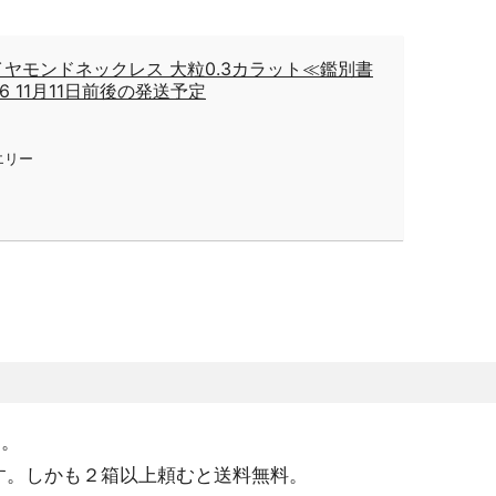
イヤモンドネックレス 大粒0.3カラット≪鑑別書
06 11月11日前後の発送予定
エリー
ん。
です。しかも２箱以上頼むと送料無料。