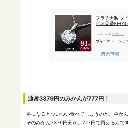
プラチナ製 ダ
付≫品番KI-01
カエレバ
posted with
ヴィーナス ジュ
楽天市場
通常3379円のみかんが777円！
冬になるとついつい食べてしまうのが、みか
そのみかん3379円分が、777円で買えるん