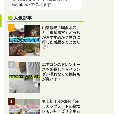
Facebookで見れます。
人気記事
山梨観光「鳴沢氷穴」
と「富岳風穴」どっち
がおすすめか？両方に
行った感想をまとめた
ぞ！
エアコンのドレンホー
スを延長したらベラン
ダが濡れなくて気持ち
が良いぞ！
史上初！冷水5分「冷
しカップヌードル鶏塩
レモン味／ピリ辛キム