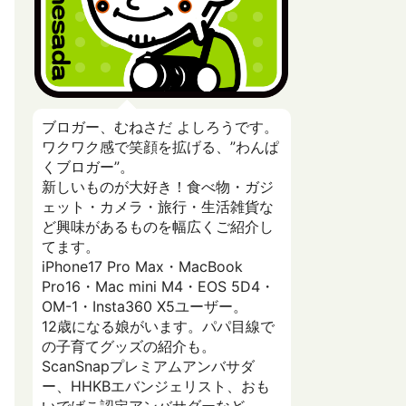
ブロガー、むねさだ よしろうです。
ワクワク感で笑顔を拡げる、”わんぱ
くブロガー”。
新しいものが大好き！食べ物・ガジ
ェット・カメラ・旅行・生活雑貨な
ど興味があるものを幅広くご紹介し
てます。
iPhone17 Pro Max・MacBook
Pro16・Mac mini M4・EOS 5D4・
OM-1・Insta360 X5ユーザー。
12歳になる娘がいます。パパ目線で
の子育てグッズの紹介も。
ScanSnapプレミアムアンバサダ
ー、HHKBエバンジェリスト、おも