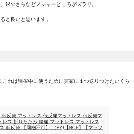
ー、銀のさらなどメジャーどころがズラリ。
みると良いと思います。
。
段！これは帰省中に使うために実家に１つ送りつけたいくら
m 低反発 マットレス 低反発マットレス 低反発マ
トレス 折りたたみ 腰痛 マットレス マットレス
ス 低反発 【同梱不可】 （FY)【RCP】【マラソ