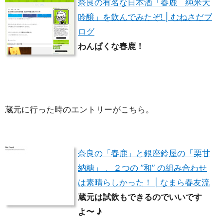
奈良の有名な日本酒「春鹿 純米大
吟醸」を飲んでみたぞ! | むねさだブ
ログ
わんぱくな春鹿！
蔵元に行った時のエントリーがこちら。
奈良の「春鹿」と銀座鈴屋の「栗甘
納糖」 、２つの ”和” の組み合わせ
は素晴らしかった！ | なまら春友流
蔵元は試飲もできるのでいいです
よ〜 ♪