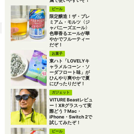
属で使いやすいぞ！
ビール
限定醸造！ザ・プレ
ミアム・モルツ〈ジ
ャパニーズエール〉
色華香るエールが華
やかでフルーティー
だぞ！
お菓子
東ハト「LOVELYキ
ャラメルコーン・ソ
ーダフロート味」が
ひんやり爽やかで夏
にぴったりだぞ！
ガジェット
VITURE Beastレビュ
ー！XRグラスって実
際どう？Mac・
iPhone・Switch 2で
試してみたぞ！
ビール