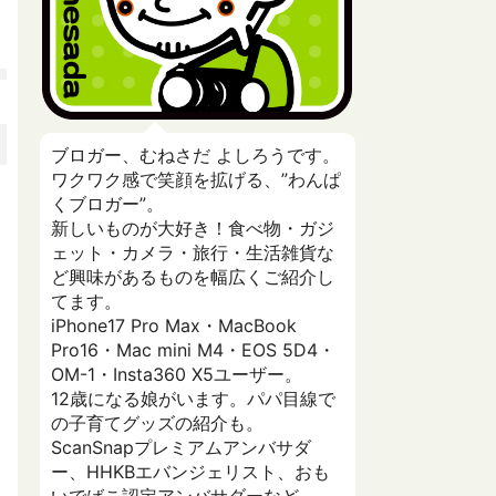
ブロガー、むねさだ よしろうです。
ワクワク感で笑顔を拡げる、”わんぱ
くブロガー”。
新しいものが大好き！食べ物・ガジ
ェット・カメラ・旅行・生活雑貨な
ど興味があるものを幅広くご紹介し
てます。
iPhone17 Pro Max・MacBook
Pro16・Mac mini M4・EOS 5D4・
OM-1・Insta360 X5ユーザー。
12歳になる娘がいます。パパ目線で
の子育てグッズの紹介も。
ScanSnapプレミアムアンバサダ
ー、HHKBエバンジェリスト、おも