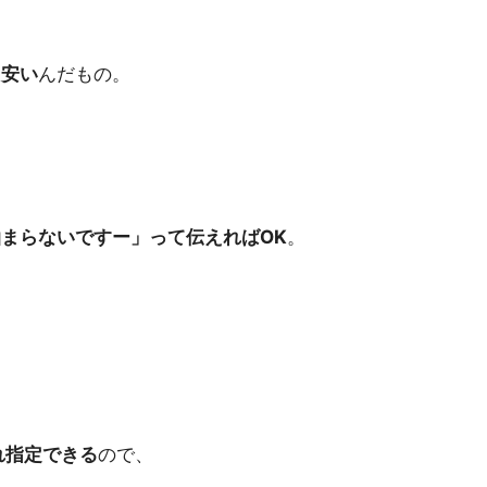
り安い
んだもの。
まらないですー」って伝えればOK
。
れ指定できる
ので、