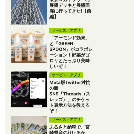
展望デッキと展望回
廊に行ってきた!【前
編】
サービス・アプリ
「アーモンド効果」
と「GREEN
SPOON」がコラボレ
ーション！野菜がゴ
ロリとたっぷり美味
しいぞ！
サービス・アプリ
Meta版Twitter対抗
の新
SNS「Threads（ス
レッズ）」のチケッ
ト表示方法を教える
ぞ！
サービス・アプリ
ふるさと納税で、宮
崎県産の紅はるか