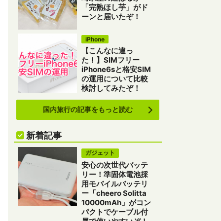
「完熟ほし芋」がド
ーンと届いたぞ！
iPhone
【こんなに違っ
た！】SIMフリー
iPhone6sと格安SIM
の運用について比較
検討してみたぞ！
国内旅行の記事をもっと読む
新着記事
ガジェット
安心の次世代バッテ
リー！準固体電池採
用モバイルバッテリ
ー「cheero Solitta
10000mAh」がコン
パクトでケーブル付