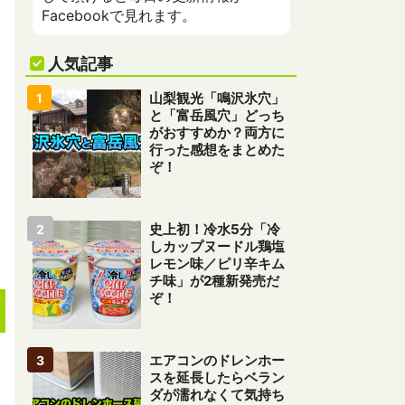
Facebookで見れます。
人気記事
山梨観光「鳴沢氷穴」
と「富岳風穴」どっち
がおすすめか？両方に
行った感想をまとめた
ぞ！
史上初！冷水5分「冷
しカップヌードル鶏塩
レモン味／ピリ辛キム
チ味」が2種新発売だ
ぞ！
エアコンのドレンホー
スを延長したらベラン
ダが濡れなくて気持ち