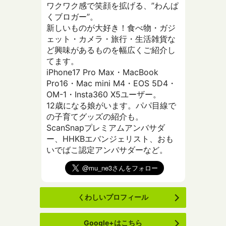
ワクワク感で笑顔を拡げる、”わんぱ
くブロガー”。
新しいものが大好き！食べ物・ガジ
ェット・カメラ・旅行・生活雑貨な
ど興味があるものを幅広くご紹介し
てます。
iPhone17 Pro Max・MacBook
Pro16・Mac mini M4・EOS 5D4・
OM-1・Insta360 X5ユーザー。
12歳になる娘がいます。パパ目線で
の子育てグッズの紹介も。
ScanSnapプレミアムアンバサダ
ー、HHKBエバンジェリスト、おも
いでばこ認定アンバサダーなど。
くわしいプロフィール
Google+はこちら