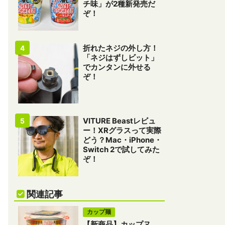
チ味」が2種新発売だ
ぞ！
折れたネジの外し方！
「ネジはずしビット」
でカンタンに外せる
ぞ！
VITURE Beastレビュ
ー！XRグラスって実際
どう？Mac・iPhone・
Switch 2で試してみた
ぞ！
関連記事
カップ麺
【新商品】カップヌ