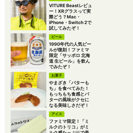
VITURE Beastレビュ
ー！XRグラスって実
際どう？Mac・
iPhone・Switch 2で
試してみたぞ！
ビール
1990年代の人気ビー
ルが復刻！ファミマ
限定「サッポロ 北海
道 生ビール」を飲ん
でみたぞ！
お菓子
やまざき「バターも
ち」を食べてみた！
もっちもち食感とバ
ターの風味がクセに
なる美味しさだぞ！
アイス
ファミマ限定！「ミ
ルクのトリコ」がミ
ルク感たっぷりで美