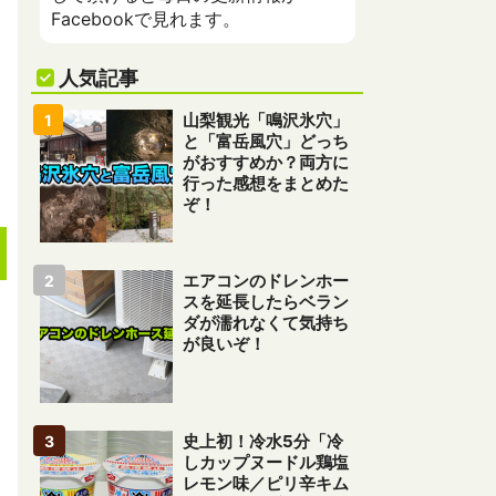
Facebookで見れます。
人気記事
山梨観光「鳴沢氷穴」
と「富岳風穴」どっち
がおすすめか？両方に
行った感想をまとめた
ぞ！
エアコンのドレンホー
スを延長したらベラン
ダが濡れなくて気持ち
が良いぞ！
史上初！冷水5分「冷
しカップヌードル鶏塩
レモン味／ピリ辛キム