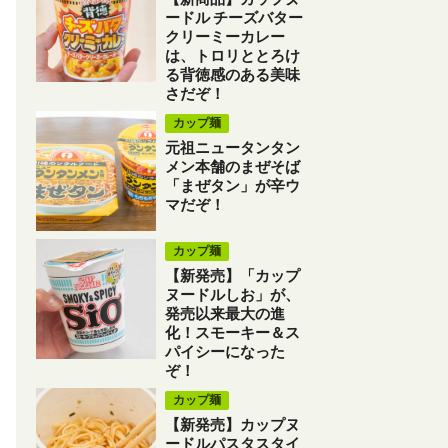
ードル チーズバター
クリーミーカレー
は、トロリととろけ
る背徳感のある美味
さだぞ！
カップ麺
元祖ニュータンタン
メン本舗のまぜそば
「まぜタン」が辛ウ
マだぞ！
カップ麺
【新発売】「カップ
ヌードルしお」が、
発売以来最大の進
化！スモーキー＆ス
パイシーになった
ぞ！
カップ麺
【新発売】カップヌ
ードルパスタスタイ