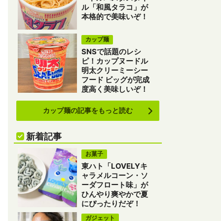
ル「和風タラコ」が
本格的で美味いぞ！
カップ麺
SNSで話題のレシ
ピ！カップヌードル
明太クリーミーシー
フード ビッグが完成
度高く美味しいぞ！
カップ麺の記事をもっと読む
新着記事
お菓子
東ハト「LOVELYキ
ャラメルコーン・ソ
ーダフロート味」が
ひんやり爽やかで夏
にぴったりだぞ！
ガジェット