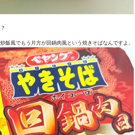
！？
が炒飯風でもう片方が回鍋肉風という焼きそばなんですよ。