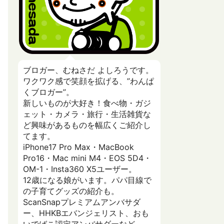
ブロガー、むねさだ よしろうです。
ワクワク感で笑顔を拡げる、”わんぱ
くブロガー”。
新しいものが大好き！食べ物・ガジ
ェット・カメラ・旅行・生活雑貨な
ど興味があるものを幅広くご紹介し
てます。
iPhone17 Pro Max・MacBook
Pro16・Mac mini M4・EOS 5D4・
OM-1・Insta360 X5ユーザー。
12歳になる娘がいます。パパ目線で
の子育てグッズの紹介も。
ScanSnapプレミアムアンバサダ
ー、HHKBエバンジェリスト、おも