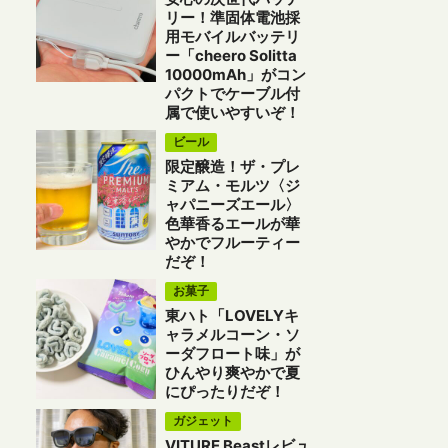
リー！準固体電池採
用モバイルバッテリ
ー「cheero Solitta
10000mAh」がコン
パクトでケーブル付
属で使いやすいぞ！
ビール
限定醸造！ザ・プレ
ミアム・モルツ〈ジ
ャパニーズエール〉
色華香るエールが華
やかでフルーティー
だぞ！
お菓子
東ハト「LOVELYキ
ャラメルコーン・ソ
ーダフロート味」が
ひんやり爽やかで夏
にぴったりだぞ！
ガジェット
VITURE Beastレビュ