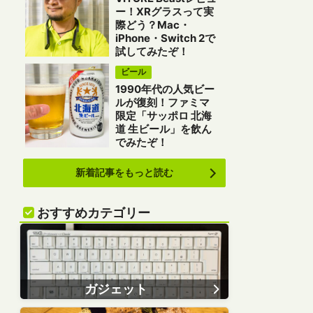
ー！XRグラスって実
際どう？Mac・
iPhone・Switch 2で
試してみたぞ！
ビール
1990年代の人気ビー
ルが復刻！ファミマ
限定「サッポロ 北海
道 生ビール」を飲ん
でみたぞ！
新着記事をもっと読む
おすすめカテゴリー
ガジェット