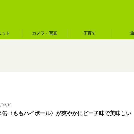
ェット
カメラ・写真
子育て
/03/19
ス缶〈ももハイボール〉が爽やかにピーチ味で美味しい