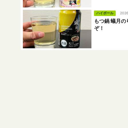
ハイボール
2026
もつ鍋 蟻月
ぞ！