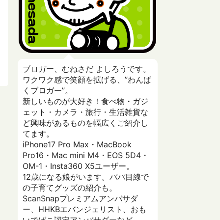
ブロガー、むねさだ よしろうです。
ワクワク感で笑顔を拡げる、”わんぱ
くブロガー”。
新しいものが大好き！食べ物・ガジ
ェット・カメラ・旅行・生活雑貨な
ど興味があるものを幅広くご紹介し
てます。
iPhone17 Pro Max・MacBook
Pro16・Mac mini M4・EOS 5D4・
OM-1・Insta360 X5ユーザー。
12歳になる娘がいます。パパ目線で
の子育てグッズの紹介も。
ScanSnapプレミアムアンバサダ
ー、HHKBエバンジェリスト、おも