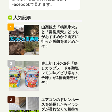
Facebookで見れます。
人気記事
山梨観光「鳴沢氷穴」
と「富岳風穴」どっち
がおすすめか？両方に
行った感想をまとめた
ぞ！
史上初！冷水5分「冷
しカップヌードル鶏塩
レモン味／ピリ辛キム
チ味」が2種新発売だ
ぞ！
エアコンのドレンホー
スを延長したらベラン
ダが濡れなくて気持ち