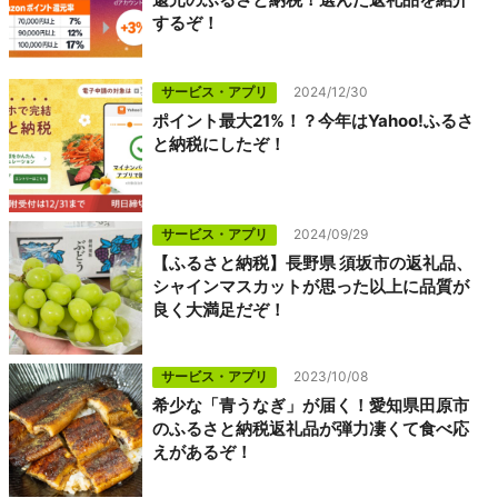
するぞ！
サービス・アプリ
2024/12/30
ポイント最大21%！？今年はYahoo!ふるさ
と納税にしたぞ！
サービス・アプリ
2024/09/29
【ふるさと納税】長野県 須坂市の返礼品、
シャインマスカットが思った以上に品質が
良く大満足だぞ！
サービス・アプリ
2023/10/08
希少な「青うなぎ」が届く！愛知県田原市
のふるさと納税返礼品が弾力凄くて食べ応
えがあるぞ！