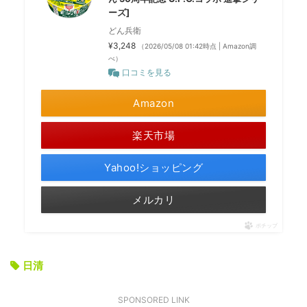
ーズ]
どん兵衛
¥3,248
（2026/05/08 01:42時点 | Amazon調
べ）
口コミを見る
Amazon
楽天市場
Yahoo!ショッピング
メルカリ
ポチップ
日清
SPONSORED LINK