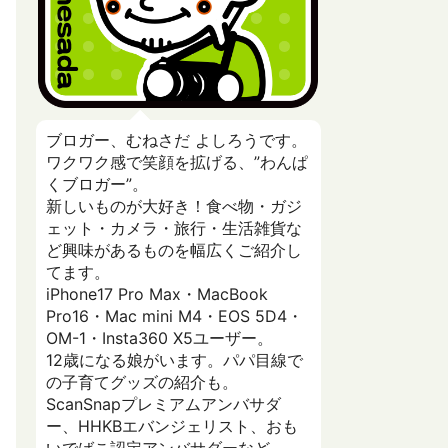
ブロガー、むねさだ よしろうです。
ワクワク感で笑顔を拡げる、”わんぱ
くブロガー”。
新しいものが大好き！食べ物・ガジ
ェット・カメラ・旅行・生活雑貨な
ど興味があるものを幅広くご紹介し
てます。
iPhone17 Pro Max・MacBook
Pro16・Mac mini M4・EOS 5D4・
OM-1・Insta360 X5ユーザー。
12歳になる娘がいます。パパ目線で
の子育てグッズの紹介も。
ScanSnapプレミアムアンバサダ
ー、HHKBエバンジェリスト、おも