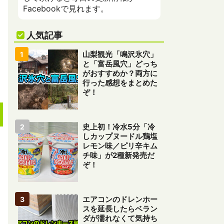
Facebookで見れます。
人気記事
山梨観光「鳴沢氷穴」
と「富岳風穴」どっち
がおすすめか？両方に
行った感想をまとめた
ぞ！
史上初！冷水5分「冷
しカップヌードル鶏塩
レモン味／ピリ辛キム
チ味」が2種新発売だ
ぞ！
エアコンのドレンホー
スを延長したらベラン
ダが濡れなくて気持ち