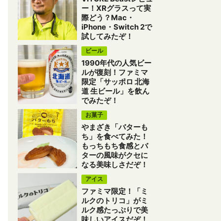
ー！XRグラスって実
際どう？Mac・
iPhone・Switch 2で
試してみたぞ！
ビール
1990年代の人気ビー
ルが復刻！ファミマ
限定「サッポロ 北海
道 生ビール」を飲ん
でみたぞ！
お菓子
やまざき「バターも
ち」を食べてみた！
もっちもち食感とバ
ターの風味がクセに
なる美味しさだぞ！
アイス
ファミマ限定！「ミ
ルクのトリコ」がミ
ルク感たっぷりで美
味しいアイスだぞ！