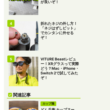
が良いぞ！
折れたネジの外し方！
「ネジはずしビット」
でカンタンに外せる
ぞ！
VITURE Beastレビュ
ー！XRグラスって実際
どう？Mac・iPhone・
Switch 2で試してみた
ぞ！
関連記事
カップ麺
どん兵衛 カップヌー