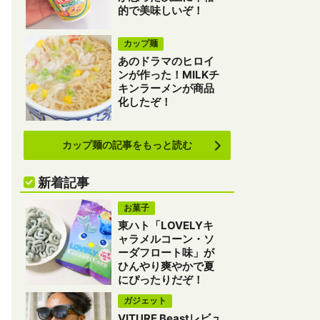
的で美味しいぞ！
カップ麺
あのドラマのヒロイ
ンが作った！MILKチ
キンラーメンが商品
化したぞ！
カップ麺の記事をもっと読む
新着記事
お菓子
東ハト「LOVELYキ
ャラメルコーン・ソ
ーダフロート味」が
ひんやり爽やかで夏
にぴったりだぞ！
ガジェット
VITURE Beastレビュ