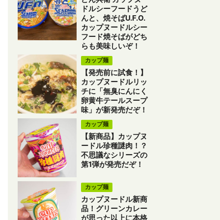
ドルシーフードうど
んと、焼そばU.F.O.
カップヌードルシー
フード焼そばがどち
らも美味しいぞ！
カップ麺
【発売前に試食！】
カップヌードルリッ
チに「無臭にんにく
卵黄牛テールスープ
味」が新発売だぞ！
カップ麺
【新商品】カップヌ
ードル珍種謎肉！？
不思議なシリーズの
第1弾が発売だぞ！
カップ麺
カップヌードル新商
品！グリーンカレー
が思った以上に本格