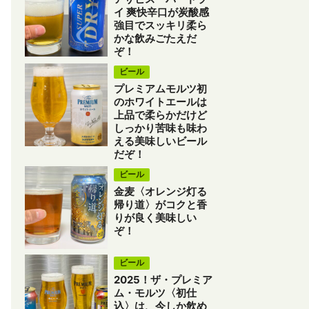
イ 爽快辛口が炭酸感
強目でスッキリ柔ら
かな飲みごたえだ
ぞ！
ビール
プレミアムモルツ初
のホワイトエールは
上品で柔らかだけど
しっかり苦味も味わ
える美味しいビール
だぞ！
ビール
金麦〈オレンジ灯る
帰り道〉がコクと香
りが良く美味しい
ぞ！
ビール
2025！ザ・プレミア
ム・モルツ〈初仕
込〉は、今しか飲め