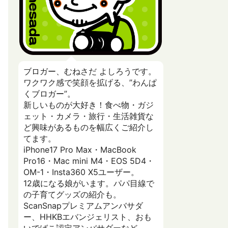
ブロガー、むねさだ よしろうです。
ワクワク感で笑顔を拡げる、”わんぱ
くブロガー”。
新しいものが大好き！食べ物・ガジ
ェット・カメラ・旅行・生活雑貨な
ど興味があるものを幅広くご紹介し
てます。
iPhone17 Pro Max・MacBook
Pro16・Mac mini M4・EOS 5D4・
OM-1・Insta360 X5ユーザー。
12歳になる娘がいます。パパ目線で
の子育てグッズの紹介も。
ScanSnapプレミアムアンバサダ
ー、HHKBエバンジェリスト、おも