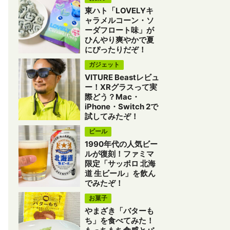
東ハト「LOVELYキ
ャラメルコーン・ソ
ーダフロート味」が
ひんやり爽やかで夏
にぴったりだぞ！
ガジェット
VITURE Beastレビュ
ー！XRグラスって実
際どう？Mac・
iPhone・Switch 2で
試してみたぞ！
ビール
1990年代の人気ビー
ルが復刻！ファミマ
限定「サッポロ 北海
道 生ビール」を飲ん
でみたぞ！
お菓子
やまざき「バターも
ち」を食べてみた！