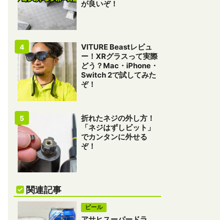
が良いぞ！
VITURE Beastレビュ
ー！XRグラスって実際
どう？Mac・iPhone・
Switch 2で試してみた
ぞ！
折れたネジの外し方！
「ネジはずしビット」
でカンタンに外せる
ぞ！
関連記事
ビール
アサヒスーパードラ