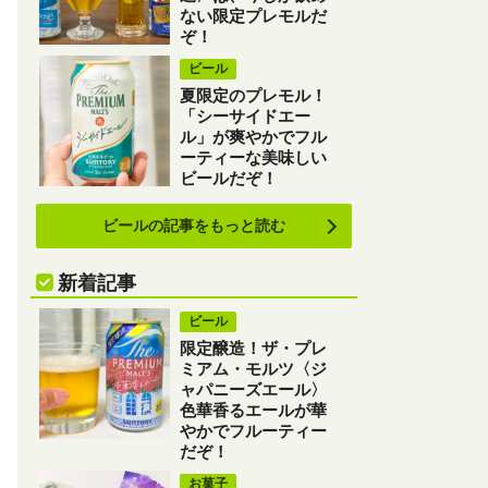
ない限定プレモルだ
ぞ！
ビール
夏限定のプレモル！
「シーサイドエー
ル」が爽やかでフル
ーティーな美味しい
ビールだぞ！
ビールの記事をもっと読む
新着記事
ビール
限定醸造！ザ・プレ
ミアム・モルツ〈ジ
ャパニーズエール〉
色華香るエールが華
やかでフルーティー
だぞ！
お菓子