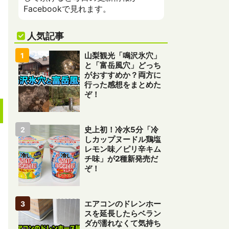
Facebookで見れます。
人気記事
山梨観光「鳴沢氷穴」
と「富岳風穴」どっち
がおすすめか？両方に
行った感想をまとめた
ぞ！
史上初！冷水5分「冷
しカップヌードル鶏塩
レモン味／ピリ辛キム
チ味」が2種新発売だ
ぞ！
エアコンのドレンホー
スを延長したらベラン
ダが濡れなくて気持ち