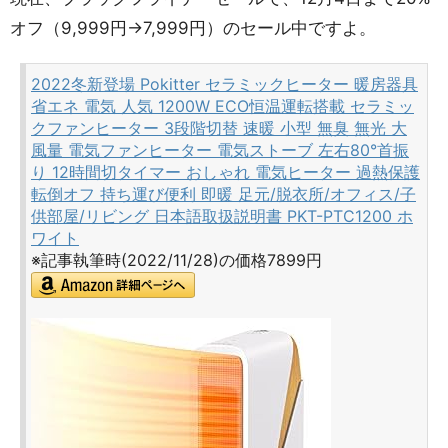
オフ（9,999円→7,999円）のセール中ですよ。
2022冬新登場 Pokitter セラミックヒーター 暖房器具
省エネ 電気 人気 1200W ECO恒温運転搭載 セラミッ
クファンヒーター 3段階切替 速暖 小型 無臭 無光 大
風量 電気ファンヒーター 電気ストーブ 左右80°首振
り 12時間切タイマー おしゃれ 電気ヒーター 過熱保護
転倒オフ 持ち運び便利 即暖 足元/脱衣所/オフィス/子
供部屋/リビング 日本語取扱説明書 PKT-PTC1200 ホ
ワイト
※記事執筆時(2022/11/28)の価格7899円