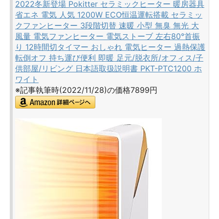
2022冬新登場 Pokitter セラミックヒーター 暖房器具
省エネ 電気 人気 1200W ECO恒温運転搭載 セラミッ
クファンヒーター 3段階切替 速暖 小型 無臭 無光 大
風量 電気ファンヒーター 電気ストーブ 左右80°首振
り 12時間切タイマー おしゃれ 電気ヒーター 過熱保護
転倒オフ 持ち運び便利 即暖 足元/脱衣所/オフィス/子
供部屋/リビング 日本語取扱説明書 PKT-PTC1200 ホ
ワイト
※記事執筆時(2022/11/28)の価格7899円