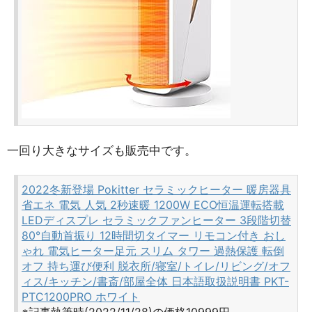
一回り大きなサイズも販売中です。
2022冬新登場 Pokitter セラミックヒーター 暖房器具
省エネ 電気 人気 2秒速暖 1200W ECO恒温運転搭載
LEDディスプレ セラミックファンヒーター 3段階切替
80°自動首振り 12時間切タイマー リモコン付き おし
ゃれ 電気ヒーター足元 スリム タワー 過熱保護 転倒
オフ 持ち運び便利 脱衣所/寝室/トイレ/リビング/オフ
ィス/キッチン/書斎/部屋全体 日本語取扱説明書 PKT-
PTC1200PRO ホワイト