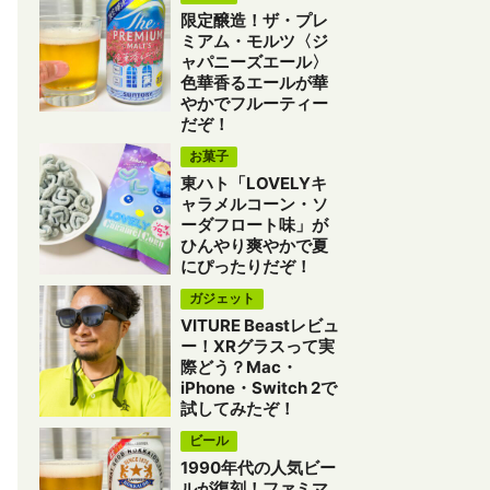
限定醸造！ザ・プレ
ミアム・モルツ〈ジ
ャパニーズエール〉
色華香るエールが華
やかでフルーティー
だぞ！
お菓子
東ハト「LOVELYキ
ャラメルコーン・ソ
ーダフロート味」が
ひんやり爽やかで夏
にぴったりだぞ！
ガジェット
VITURE Beastレビュ
ー！XRグラスって実
際どう？Mac・
iPhone・Switch 2で
試してみたぞ！
ビール
1990年代の人気ビー
ルが復刻！ファミマ