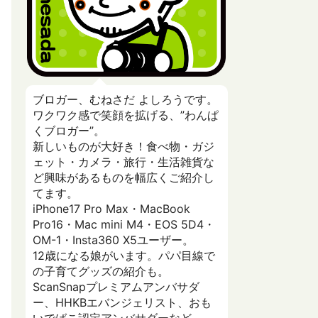
ブロガー、むねさだ よしろうです。
ワクワク感で笑顔を拡げる、”わんぱ
くブロガー”。
新しいものが大好き！食べ物・ガジ
ェット・カメラ・旅行・生活雑貨な
ど興味があるものを幅広くご紹介し
てます。
iPhone17 Pro Max・MacBook
Pro16・Mac mini M4・EOS 5D4・
OM-1・Insta360 X5ユーザー。
12歳になる娘がいます。パパ目線で
の子育てグッズの紹介も。
ScanSnapプレミアムアンバサダ
ー、HHKBエバンジェリスト、おも