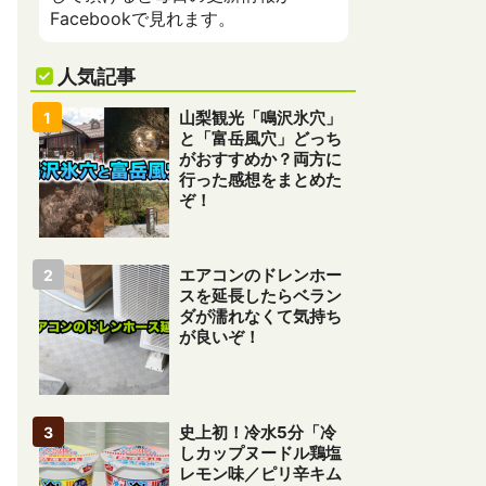
Facebookで見れます。
人気記事
山梨観光「鳴沢氷穴」
と「富岳風穴」どっち
がおすすめか？両方に
行った感想をまとめた
ぞ！
エアコンのドレンホー
スを延長したらベラン
ダが濡れなくて気持ち
が良いぞ！
史上初！冷水5分「冷
しカップヌードル鶏塩
レモン味／ピリ辛キム