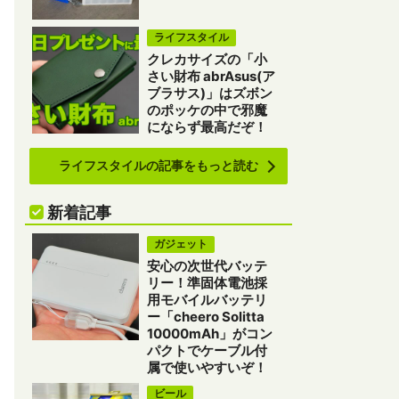
ライフスタイル
クレカサイズの「小
さい財布 abrAsus(ア
ブラサス)」はズボン
のポッケの中で邪魔
にならず最高だぞ！
ライフスタイルの記事をもっと読む
新着記事
ガジェット
安心の次世代バッテ
リー！準固体電池採
用モバイルバッテリ
ー「cheero Solitta
10000mAh」がコン
パクトでケーブル付
属で使いやすいぞ！
ビール