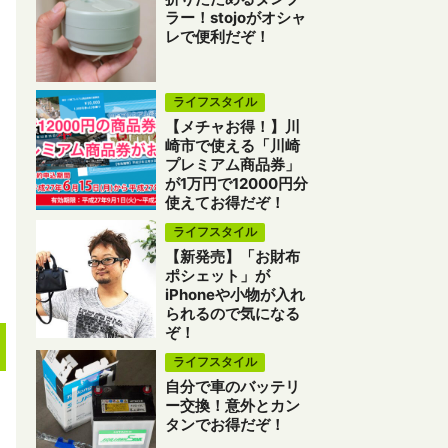
ラー！stojoがオシャ
レで便利だぞ！
ライフスタイル
【メチャお得！】川
崎市で使える「川崎
プレミアム商品券」
が1万円で12000円分
使えてお得だぞ！
ライフスタイル
【新発売】「お財布
ポシェット」が
iPhoneや小物が入れ
られるので気になる
ぞ！
ライフスタイル
自分で車のバッテリ
ー交換！意外とカン
タンでお得だぞ！