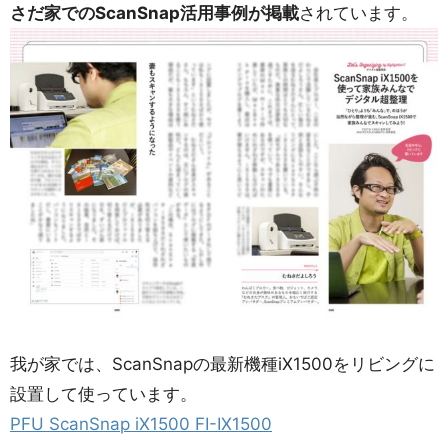
さだ家でのScanSnap活用事例が掲載
されています。
我が家では、ScanSnapの最新機種iX1500をリビングに
設置して使っています。
PFU ScanSnap iX1500 FI-IX1500