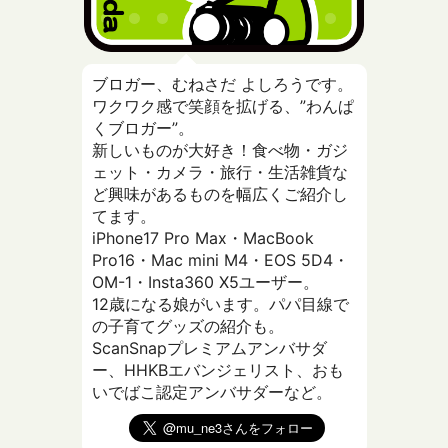
ブロガー、むねさだ よしろうです。
ワクワク感で笑顔を拡げる、”わんぱ
くブロガー”。
新しいものが大好き！食べ物・ガジ
ェット・カメラ・旅行・生活雑貨な
ど興味があるものを幅広くご紹介し
てます。
iPhone17 Pro Max・MacBook
Pro16・Mac mini M4・EOS 5D4・
OM-1・Insta360 X5ユーザー。
12歳になる娘がいます。パパ目線で
の子育てグッズの紹介も。
ScanSnapプレミアムアンバサダ
ー、HHKBエバンジェリスト、おも
いでばこ認定アンバサダーなど。