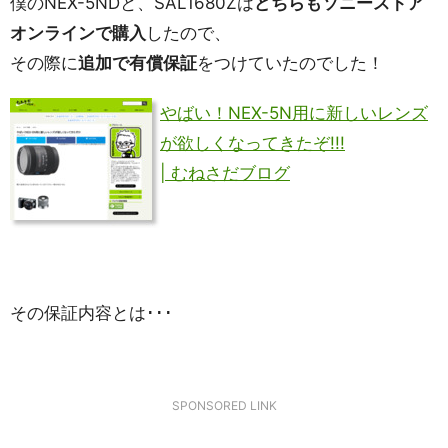
僕のNEX-5NDと、SAL1680Zは
どちらもソニーストア
オンラインで購入
したので、
その際に
追加で有償保証
をつけていたのでした！
やばい！NEX-5N用に新しいレンズ
が欲しくなってきたぞ!!!
| むねさだブログ
その保証内容とは･･･
SPONSORED LINK