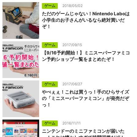
ゲーム
2018/05/02
ただのゲームじゃない！Nintendo Laboは
小学生のお子さんがいるなら絶対買いだ
ぞ！
ゲーム
2017/09/15
【9/16予約開始！】ミニスーパーファミコ
ン予約ショップ一覧をまとめたぞ！
ゲーム
2017/06/27
やべぇぇ！これは買うっ！手のひらサイズ
の「ミニスーパーファミコン」が発売だぞ
っ！
ゲーム
2016/11/11
ニンテンドーのミニファミコンが届いた