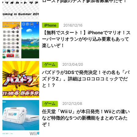
ローズドβ版のテスト参加者募集中だぞ！
iPhone
2016/12/16
【無料でスタート！】iPhoneでマリオ！ス
ーパーマリオランがやり込み要素もあって
楽しいぞ！
ゲーム
2013/04/20
パズドラが3DSで発売決定！その名も「パ
ズドラZ」。詳細はコロコロコミックでだ
と！？
ゲーム
2012/12/08
任天堂「Wii U」が本日発売！Wiiとの違い
など特徴的な5つの新機能をまとめてみた
ぞ！