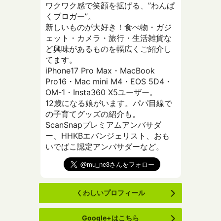
ワクワク感で笑顔を拡げる、”わんぱ
くブロガー”。
新しいものが大好き！食べ物・ガジ
ェット・カメラ・旅行・生活雑貨な
ど興味があるものを幅広くご紹介し
てます。
iPhone17 Pro Max・MacBook
Pro16・Mac mini M4・EOS 5D4・
OM-1・Insta360 X5ユーザー。
12歳になる娘がいます。パパ目線で
の子育てグッズの紹介も。
ScanSnapプレミアムアンバサダ
ー、HHKBエバンジェリスト、おも
いでばこ認定アンバサダーなど。
くわしいプロフィール
Google+はこちら