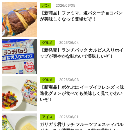
パン
2026/06/05
【新商品】ファミマ、塩バターチョコパン
が美味しくなって登場だぞ！
グルメ
2026/06/04
【新発売】ランチパック カルピス入りホイ
ップが爽やかな味わいで美味しいぞ！
グルメ
2026/06/03
【新商品】ポケぷに イーブイフレンズ ＜味
進化グミ＞が食べても美味しく見てかわい
いぞ！
アイス
2026/06/01
ガリガリ君リッチ フルーツフェスティバル