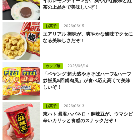
イのレモンティー＞が、爽やかな酸味と紅
茶の上品さで美味しいぞ！
お菓子
2026/06/15
エアリアル 梅味が、爽やかな酸味でクセに
なる美味しさだぞ！
カップ麺
2026/06/14
「ペヤング 超大盛やきそばハーフ&ハーフ
炒飯風&回鍋肉風」が食べ応え高くて美味
しいぞ！
お菓子
2026/06/13
東ハト 暴君ハバネロ・麻辣豆が、ウマシビ
辛いカリッと食感のスナックだぞ！