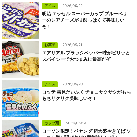
アイス
2026/05/22
明治 エッセル スーパーカップ ブルーベリ
ーのレアチーズが甘酸っぱくて美味しい
ぞ！
お菓子
2026/05/21
エアリアル ブラックペッパー味がピリッと
スパイシーでおつまみに最高だぞ！
アイス
2026/05/20
ロッテ 雪見だいふく チョコサクサクがもち
もちサクサク美味しいぞ！
カップ麺
2026/05/19
ローソン限定！ペヤング 超大盛やきそば ソ