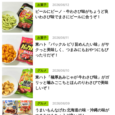
お菓子
2026/06/12
ビールにビーノ・牛わさび味がちょうど良
いわさび味でまさにビールに合うぞ！
お菓子
2026/06/11
東ハト「パックル ピリ旨めんたい味」がサ
クっと美味しく、つまみにもおやつにもぴ
ったりだぞ！
グルメ
2026/06/10
東ハト「極厚あみじゃが 牛わさび味」がガ
リッと噛みごこちとほんのりわさびで美味
しいぞ！
グルメ
2026/06/09
うまいもんなげわ 北海道の味・沖縄の味が