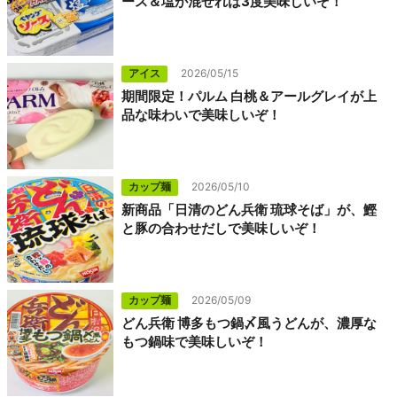
ース＆塩が混ぜれば3度美味しいぞ！
アイス
2026/05/15
期間限定！パルム 白桃＆アールグレイが上
品な味わいで美味しいぞ！
カップ麺
2026/05/10
新商品「日清のどん兵衛 琉球そば」が、鰹
と豚の合わせだしで美味しいぞ！
カップ麺
2026/05/09
どん兵衛 博多もつ鍋〆風うどんが、濃厚な
もつ鍋味で美味しいぞ！