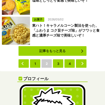
塩味としっとり食感で美味しいぞ！
お菓子
2026/05/02
東ハト！キャラメルコーン製法を使った、
「ふわうま コク旨チーズ味」がフワッと食
感と濃厚チーズ味で美味しいぞ！
記事をもっと見る
‹
1
2
3
4
›
プロフィール