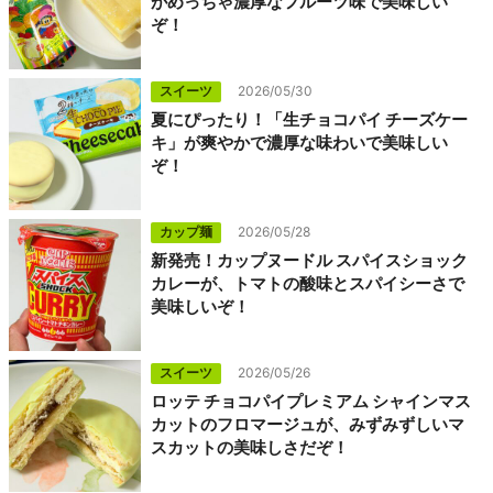
がめっちゃ濃厚なフルーツ味で美味しい
ぞ！
スイーツ
2026/05/30
夏にぴったり！「生チョコパイ チーズケー
キ」が爽やかで濃厚な味わいで美味しい
ぞ！
カップ麺
2026/05/28
新発売！カップヌードル スパイスショック
カレーが、トマトの酸味とスパイシーさで
美味しいぞ！
スイーツ
2026/05/26
ロッテ チョコパイプレミアム シャインマス
カットのフロマージュが、みずみずしいマ
スカットの美味しさだぞ！