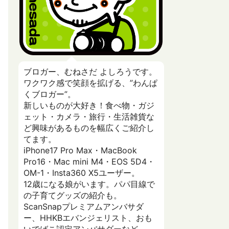
ブロガー、むねさだ よしろうです。
ワクワク感で笑顔を拡げる、”わんぱ
くブロガー”。
新しいものが大好き！食べ物・ガジ
ェット・カメラ・旅行・生活雑貨な
ど興味があるものを幅広くご紹介し
てます。
iPhone17 Pro Max・MacBook
Pro16・Mac mini M4・EOS 5D4・
OM-1・Insta360 X5ユーザー。
12歳になる娘がいます。パパ目線で
の子育てグッズの紹介も。
ScanSnapプレミアムアンバサダ
ー、HHKBエバンジェリスト、おも