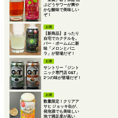
ぶどうサワーが爽や
かな酸味で美味しい
ぞ！
お酒
【新商品】まったり
自宅でカクテルを。
バー・ポームムに新
味「メロンとバニ
ラ」が登場だぞ！
お酒
サントリー「ジント
ニック専門店 G&T」
2つの味が登場だぞ！
お酒
数量限定！クリアア
サヒ ジョッキ缶が、
発泡酒でも美味しい
泡で満足度が高い