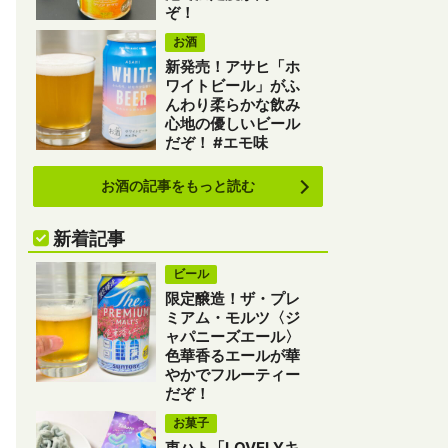
ぞ！
お酒
新発売！アサヒ「ホ
ワイトビール」がふ
んわり柔らかな飲み
心地の優しいビール
だぞ！ #エモ味
お酒の記事をもっと読む
新着記事
ビール
限定醸造！ザ・プレ
ミアム・モルツ〈ジ
ャパニーズエール〉
色華香るエールが華
やかでフルーティー
だぞ！
お菓子
東ハト「LOVELYキ