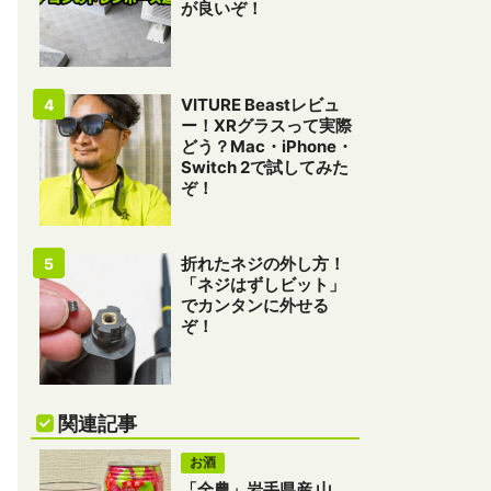
が良いぞ！
VITURE Beastレビュ
ー！XRグラスって実際
どう？Mac・iPhone・
Switch 2で試してみた
ぞ！
折れたネジの外し方！
「ネジはずしビット」
でカンタンに外せる
ぞ！
関連記事
お酒
「全農」岩手県産 山