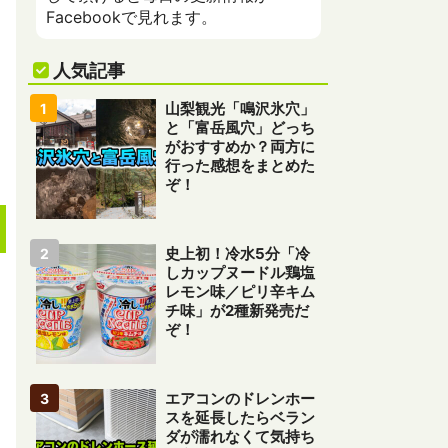
Facebookで見れます。
人気記事
山梨観光「鳴沢氷穴」
と「富岳風穴」どっち
がおすすめか？両方に
行った感想をまとめた
ぞ！
史上初！冷水5分「冷
しカップヌードル鶏塩
レモン味／ピリ辛キム
チ味」が2種新発売だ
ぞ！
エアコンのドレンホー
スを延長したらベラン
ダが濡れなくて気持ち