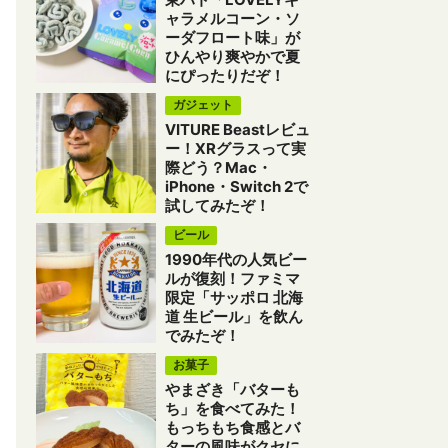
ャラメルコーン・ソ
ーダフロート味」が
ひんやり爽やかで夏
にぴったりだぞ！
ガジェット
VITURE Beastレビュ
ー！XRグラスって実
際どう？Mac・
iPhone・Switch 2で
試してみたぞ！
ビール
1990年代の人気ビー
ルが復刻！ファミマ
限定「サッポロ 北海
道 生ビール」を飲ん
でみたぞ！
お菓子
やまざき「バターも
ち」を食べてみた！
もっちもち食感とバ
ターの風味がクセに