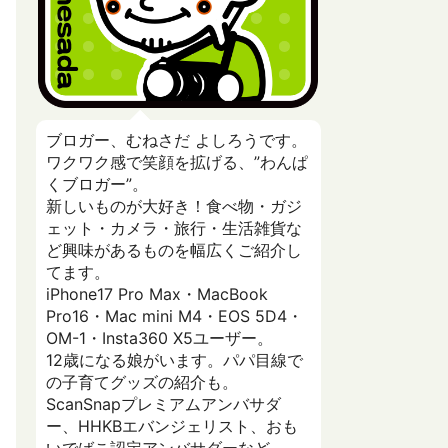
ブロガー、むねさだ よしろうです。
ワクワク感で笑顔を拡げる、”わんぱ
くブロガー”。
新しいものが大好き！食べ物・ガジ
ェット・カメラ・旅行・生活雑貨な
ど興味があるものを幅広くご紹介し
てます。
iPhone17 Pro Max・MacBook
Pro16・Mac mini M4・EOS 5D4・
OM-1・Insta360 X5ユーザー。
12歳になる娘がいます。パパ目線で
の子育てグッズの紹介も。
ScanSnapプレミアムアンバサダ
ー、HHKBエバンジェリスト、おも