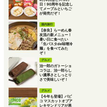
日！90周年を記念し
てメープルといちご
が発売だぞ！
国内旅行
【奈良】らーめん春
友流の新メニュー！
暑い日に食べたい
「生パスタde味噌冷
麺」を食べてみた
ぞ！
グルメ
治一郎のガトーショ
コラは、治一郎らし
い濃厚さとしっとり
さで美味しいぞ！
グルメ
【今年も登場】パピ
コ マスカットオブア
レキサンドリアが果