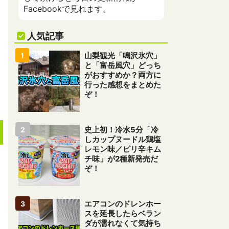
Facebookで見れます。
人気記事
山梨観光「鳴沢氷穴」
と「富岳風穴」どっち
がおすすめか？両方に
行った感想をまとめた
ぞ！
史上初！冷水5分「冷
しカップヌードル鶏塩
レモン味／ピリ辛キム
チ味」が2種新発売だ
ぞ！
エアコンのドレンホー
スを延長したらベラン
ダが濡れなくて気持ち