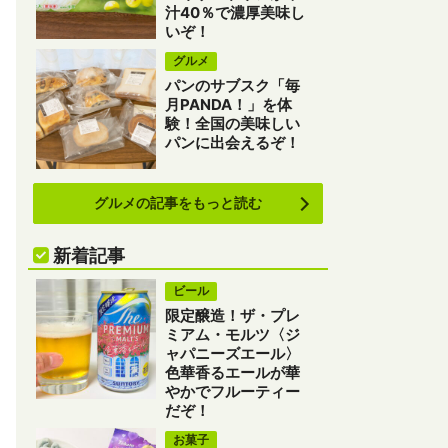
汁40％で濃厚美味し
いぞ！
グルメ
パンのサブスク「毎
月PANDA！」を体
験！全国の美味しい
パンに出会えるぞ！
グルメの記事をもっと読む
新着記事
ビール
限定醸造！ザ・プレ
ミアム・モルツ〈ジ
ャパニーズエール〉
色華香るエールが華
やかでフルーティー
だぞ！
お菓子