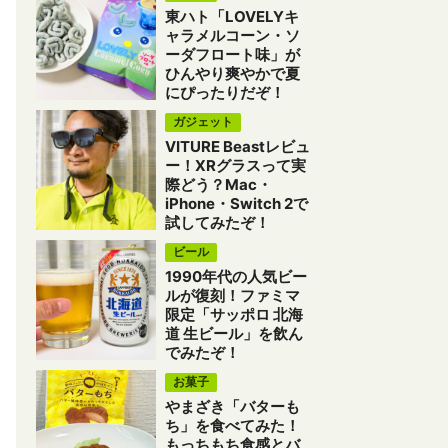
東ハト「LOVELYキ
ャラメルコーン・ソ
ーダフロート味」が
ひんやり爽やかで夏
にぴったりだぞ！
ガジェット
VITURE Beastレビュ
ー！XRグラスって実
際どう？Mac・
iPhone・Switch 2で
試してみたぞ！
ビール
1990年代の人気ビー
ルが復刻！ファミマ
限定「サッポロ 北海
道 生ビール」を飲ん
でみたぞ！
お菓子
やまざき「バターも
ち」を食べてみた！
もっちもち食感とバ