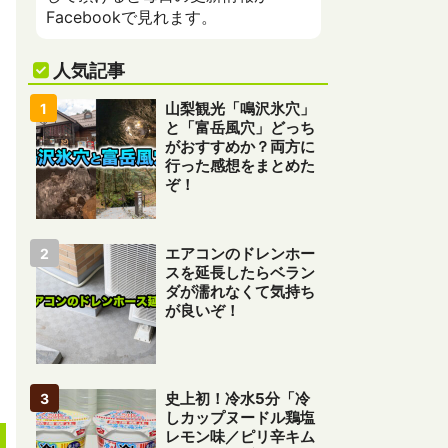
Facebookで見れます。
人気記事
山梨観光「鳴沢氷穴」
と「富岳風穴」どっち
がおすすめか？両方に
行った感想をまとめた
ぞ！
エアコンのドレンホー
スを延長したらベラン
ダが濡れなくて気持ち
が良いぞ！
史上初！冷水5分「冷
しカップヌードル鶏塩
レモン味／ピリ辛キム