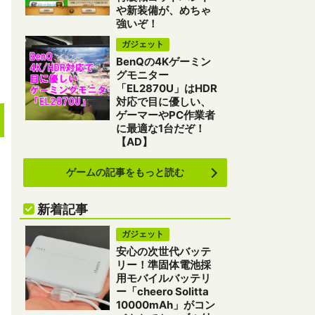
や新装備が、めちゃ
強いぞ！
ガジェット
BenQの4Kゲーミン
グモニター
「EL2870U」はHDR
対応で目に優しい、
ゲーマーやPC作業者
に最適な1台だぞ！
【AD】
ゲームの記事をもっと読む
新着記事
ガジェット
安心の次世代バッテ
リー！準固体電池採
用モバイルバッテリ
ー「cheero Solitta
10000mAh」がコン