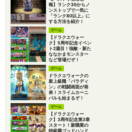
報】ランク30からノ
ンストップで一気に
「ランク80以上」に
する方法を紹介！
ゲーム
【ドラクエウォー
ク】5周年記念イベン
ト2週目！強敵・新た
ななかまモンスター
など登場だぞ！
ゲーム
ドラクエウォークの
新上級職「パラディ
ン」の戦闘画面が発
表！スライムカーニ
バルも始まるぞ！
ゲーム
【ドラクエウォー
ク】3周年記念第3章
スタート！新職業の
特級職ゴッドハンド