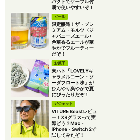
パクトでケーブル付
属で使いやすいぞ！
ビール
限定醸造！ザ・プレ
ミアム・モルツ〈ジ
ャパニーズエール〉
色華香るエールが華
やかでフルーティー
だぞ！
お菓子
東ハト「LOVELYキ
ャラメルコーン・ソ
ーダフロート味」が
ひんやり爽やかで夏
にぴったりだぞ！
ガジェット
VITURE Beastレビュ
ー！XRグラスって実
際どう？Mac・
iPhone・Switch 2で
試してみたぞ！