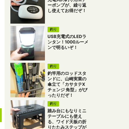
ーポンプが、繰り返
し使えてお得だぞ！
釣り
USB充電式のLEDラ
ンタン！1000ルーメ
ンで明るいぞ！
釣り
釣竿用のロッドスタ
ンドに、山崎実業の
傘立て「カサタテX
チェンジ 角型」がぴ
ったりだぞ！
釣り
踏み台にもなりミニ
テーブルにも使え
る、ワイド天板の折
りたたみステップが