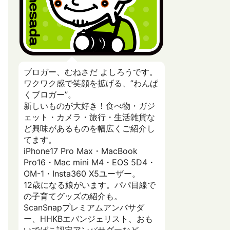
ブロガー、むねさだ よしろうです。
ワクワク感で笑顔を拡げる、”わんぱ
くブロガー”。
新しいものが大好き！食べ物・ガジ
ェット・カメラ・旅行・生活雑貨な
ど興味があるものを幅広くご紹介し
てます。
iPhone17 Pro Max・MacBook
Pro16・Mac mini M4・EOS 5D4・
OM-1・Insta360 X5ユーザー。
12歳になる娘がいます。パパ目線で
の子育てグッズの紹介も。
ScanSnapプレミアムアンバサダ
ー、HHKBエバンジェリスト、おも