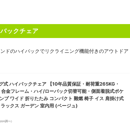
ハイバックチェア
ブランドのハイバックでリクライニング機能付きのアウトドア
ング式 ハイバックチェア 【10年品質保証・耐荷重265KG・
アルミ合金フレーム・ハイ/ローバック切替可能・側面着脱式ポケ
プ ワイド 折りたたみ コンパクト 難燃 椅子 イス 肩掛け式
ラックス ガーデン 室内用 (ベージュ)
mazon調べ）