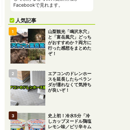
Facebookで見れます。
人気記事
山梨観光「鳴沢氷穴」
と「富岳風穴」どっち
がおすすめか？両方に
行った感想をまとめた
ぞ！
エアコンのドレンホー
スを延長したらベラン
ダが濡れなくて気持ち
が良いぞ！
史上初！冷水5分「冷
しカップヌードル鶏塩
レモン味／ピリ辛キム