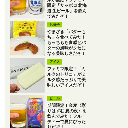
限定「サッポロ 北海
道 生ビール」を飲ん
でみたぞ！
お菓子
やまざき「バターも
ち」を食べてみた！
もっちもち食感とバ
ターの風味がクセに
なる美味しさだぞ！
アイス
ファミマ限定！「ミ
ルクのトリコ」がミ
ルク感たっぷりで美
味しいアイスだぞ！
ビール
期間限定！金麦〈彩
りはずむ 夏の夜〉を
飲んでみた！フルー
ティーで夏にぴった
りだぞ！