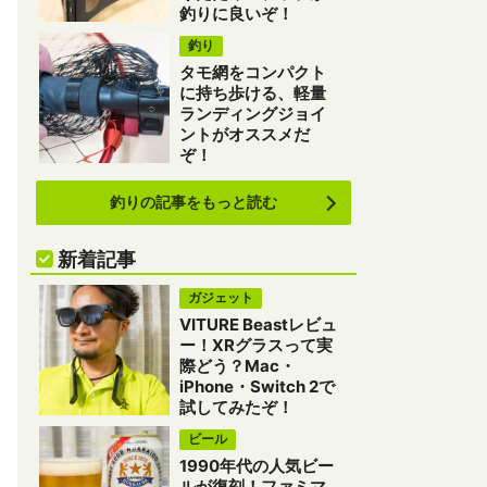
釣りに良いぞ！
釣り
タモ網をコンパクト
に持ち歩ける、軽量
ランディングジョイ
ントがオススメだ
ぞ！
釣りの記事をもっと読む
新着記事
ガジェット
VITURE Beastレビュ
ー！XRグラスって実
際どう？Mac・
iPhone・Switch 2で
試してみたぞ！
ビール
1990年代の人気ビー
ルが復刻！ファミマ