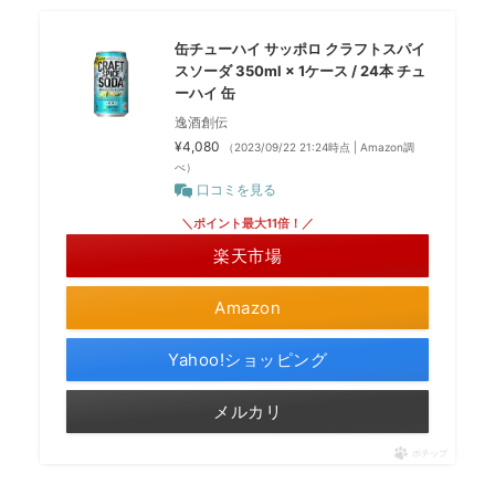
缶チューハイ サッポロ クラフトスパイ
スソーダ 350ml × 1ケース / 24本 チュ
ーハイ 缶
逸酒創伝
¥4,080
（2023/09/22 21:24時点 | Amazon調
べ）
口コミを見る
＼ポイント最大11倍！／
楽天市場
Amazon
Yahoo!ショッピング
メルカリ
ポチップ