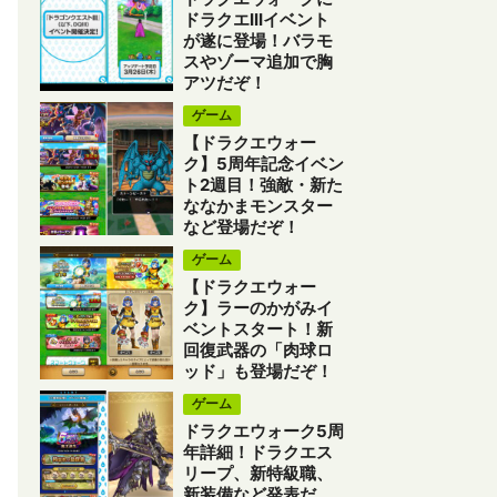
ドラクエIIIイベント
が遂に登場！バラモ
スやゾーマ追加で胸
アツだぞ！
ゲーム
【ドラクエウォー
ク】5周年記念イベン
ト2週目！強敵・新た
ななかまモンスター
など登場だぞ！
ゲーム
【ドラクエウォー
ク】ラーのかがみイ
ベントスタート！新
回復武器の「肉球ロ
ッド」も登場だぞ！
ゲーム
ドラクエウォーク5周
年詳細！ドラクエス
リープ、新特級職、
新装備など発表だ