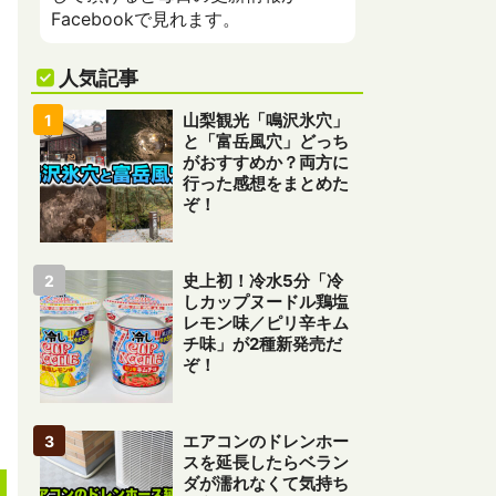
Facebookで見れます。
人気記事
山梨観光「鳴沢氷穴」
と「富岳風穴」どっち
がおすすめか？両方に
行った感想をまとめた
ぞ！
史上初！冷水5分「冷
しカップヌードル鶏塩
レモン味／ピリ辛キム
チ味」が2種新発売だ
ぞ！
エアコンのドレンホー
スを延長したらベラン
ダが濡れなくて気持ち