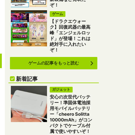
ぞ！
ゲーム
【ドラクエウォー
ク】回復武器の最高
峰「エンジェルロッ
ド」が登場！これは
絶対手に入れたい
ぞ！
ゲームの記事をもっと読む
新着記事
ガジェット
安心の次世代バッテ
リー！準固体電池採
用モバイルバッテリ
ー「cheero Solitta
10000mAh」がコン
パクトでケーブル付
属で使いやすいぞ！