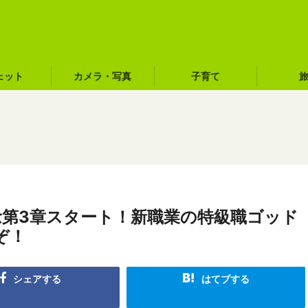
ェット
カメラ・写真
子育て
念第3章スタート！新職業の特級職ゴッド
ぞ！
シェアする
はてブする