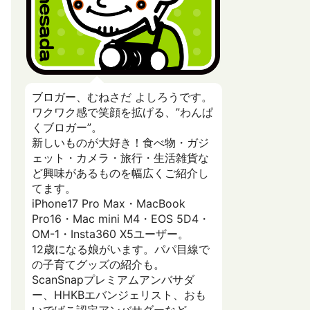
ブロガー、むねさだ よしろうです。
ワクワク感で笑顔を拡げる、”わんぱ
くブロガー”。
新しいものが大好き！食べ物・ガジ
ェット・カメラ・旅行・生活雑貨な
ど興味があるものを幅広くご紹介し
てます。
iPhone17 Pro Max・MacBook
Pro16・Mac mini M4・EOS 5D4・
OM-1・Insta360 X5ユーザー。
12歳になる娘がいます。パパ目線で
の子育てグッズの紹介も。
ScanSnapプレミアムアンバサダ
ー、HHKBエバンジェリスト、おも