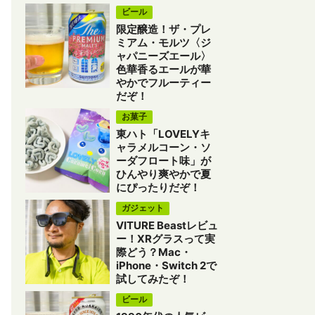
ビール
限定醸造！ザ・プレ
ミアム・モルツ〈ジ
ャパニーズエール〉
色華香るエールが華
やかでフルーティー
だぞ！
お菓子
東ハト「LOVELYキ
ャラメルコーン・ソ
ーダフロート味」が
ひんやり爽やかで夏
にぴったりだぞ！
ガジェット
VITURE Beastレビュ
ー！XRグラスって実
際どう？Mac・
iPhone・Switch 2で
試してみたぞ！
ビール