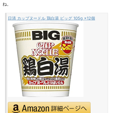
ね。
日清 カップヌードル 鶏白湯 ビッグ 105g ×12個