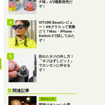
チ味」が2種新発売だ
ぞ！
VITURE Beastレビュ
ー！XRグラスって実際
どう？Mac・iPhone・
Switch 2で試してみた
ぞ！
折れたネジの外し方！
「ネジはずしビット」
でカンタンに外せる
ぞ！
関連記事
ガジェット
普段はオシャレな照