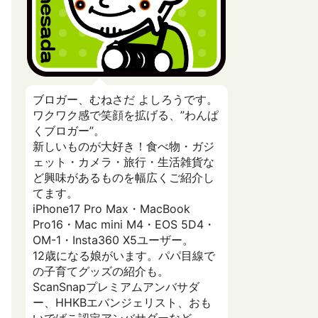
ブロガー、むねさだ よしろうです。
ワクワク感で笑顔を拡げる、”わんぱ
くブロガー”。
新しいものが大好き！食べ物・ガジ
ェット・カメラ・旅行・生活雑貨な
ど興味があるものを幅広くご紹介し
てます。
iPhone17 Pro Max・MacBook
Pro16・Mac mini M4・EOS 5D4・
OM-1・Insta360 X5ユーザー。
12歳になる娘がいます。パパ目線で
の子育てグッズの紹介も。
ScanSnapプレミアムアンバサダ
ー、HHKBエバンジェリスト、おも