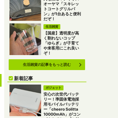
オーヤマ「スキレッ
トコートグリルパ
ン」が1台あると便利
だぞ！
生活雑貨
【国産】透明度が高
く割れないコップ
「ゆらぎ」が子育て
や来客用にこれ良い
ぞ！
生活雑貨の記事をもっと読む
新着記事
ガジェット
安心の次世代バッテ
リー！準固体電池採
用モバイルバッテリ
ー「cheero Solitta
10000mAh」がコン