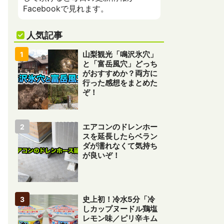
Facebookで見れます。
人気記事
山梨観光「鳴沢氷穴」
と「富岳風穴」どっち
がおすすめか？両方に
行った感想をまとめた
ぞ！
エアコンのドレンホー
スを延長したらベラン
ダが濡れなくて気持ち
が良いぞ！
史上初！冷水5分「冷
しカップヌードル鶏塩
レモン味／ピリ辛キム