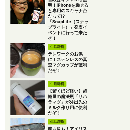
明！iPhoneを乗せる
と専用のスキャナ台
だって!?
「SnapLite（スナッ
プライト）」発表イ
ベントに行って来た
ぞ！
生活雑貨
テレワークのお供
に！ステンレスの真
空マグカップが便利
だぞ！
生活雑貨
【驚くほど軽い】超
軽量の魔法瓶「サハ
ラマグ」が外出先の
ミルク作り用に便利
だぞ！
生活雑貨
肉も魚も！アイリス