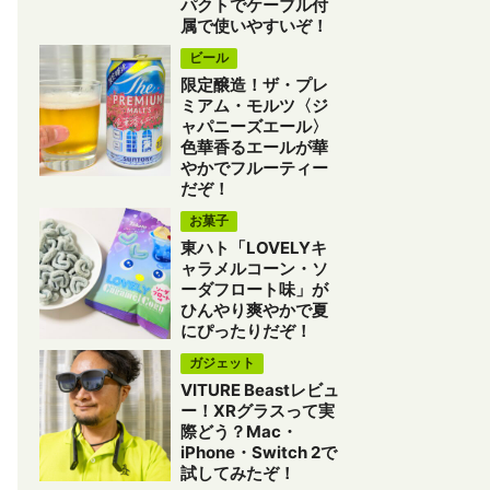
パクトでケーブル付
属で使いやすいぞ！
ビール
限定醸造！ザ・プレ
ミアム・モルツ〈ジ
ャパニーズエール〉
色華香るエールが華
やかでフルーティー
だぞ！
お菓子
東ハト「LOVELYキ
ャラメルコーン・ソ
ーダフロート味」が
ひんやり爽やかで夏
にぴったりだぞ！
ガジェット
VITURE Beastレビュ
ー！XRグラスって実
際どう？Mac・
iPhone・Switch 2で
試してみたぞ！