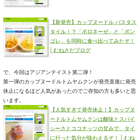
【新発売】カップヌードル パスタス
タイル！？「ボロネーゼ」と「ボン
ゴレ」を同時に食べ比べてみたぞ！
| むねさだブログ
で、今回はアジアンテイスト第二弾！
第一弾のカップヌードルトムヤムクンが発売直後に発売
休止になるほど人気があったのでご存知の方も多いと思
います。
【人気すぎて発売休止！】カップヌ
ードルトムヤムクンは酸味とスパイ
シーさとココナッツの甘みで、タイ
に行った気分が味わえるぞ！ | むね