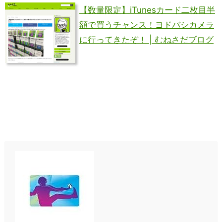
【数量限定】iTunesカード二枚目半
額で買うチャンス！ヨドバシカメラ
に行ってきたぞ！ | むねさだブログ