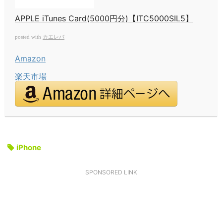
APPLE iTunes Card(5000円分)【ITC5000SIL5】
カエレバ
posted with
Amazon
楽天市場
iPhone
SPONSORED LINK