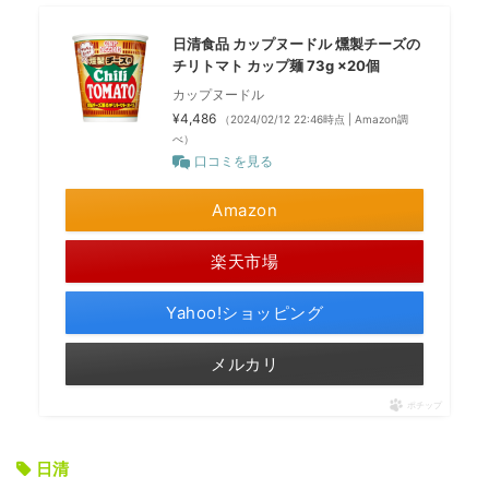
日清食品 カップヌードル 燻製チーズの
チリトマト カップ麺 73g ×20個
カップヌードル
¥4,486
（2024/02/12 22:46時点 | Amazon調
べ）
口コミを見る
Amazon
楽天市場
Yahoo!ショッピング
メルカリ
ポチップ
日清