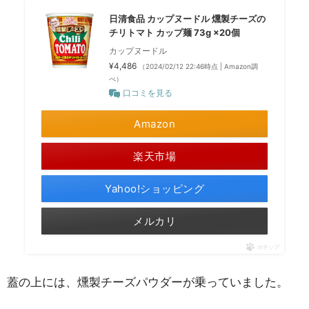
日清食品 カップヌードル 燻製チーズの
チリトマト カップ麺 73g ×20個
カップヌードル
¥4,486
（2024/02/12 22:46時点 | Amazon調
べ）
口コミを見る
Amazon
楽天市場
Yahoo!ショッピング
メルカリ
ポチップ
蓋の上には、燻製チーズパウダーが乗っていました。