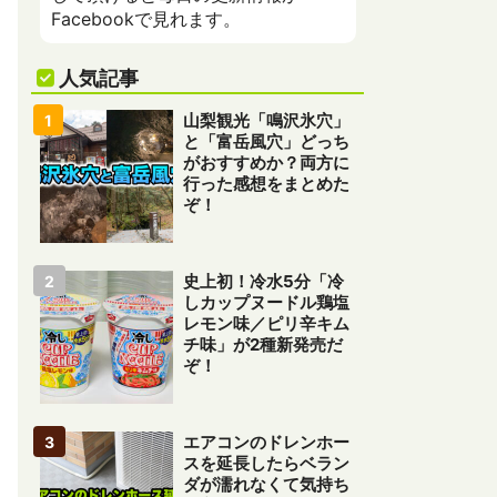
Facebookで見れます。
人気記事
山梨観光「鳴沢氷穴」
と「富岳風穴」どっち
がおすすめか？両方に
行った感想をまとめた
ぞ！
史上初！冷水5分「冷
しカップヌードル鶏塩
レモン味／ピリ辛キム
チ味」が2種新発売だ
ぞ！
エアコンのドレンホー
スを延長したらベラン
ダが濡れなくて気持ち