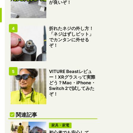
が良いぞ！
折れたネジの外し方！
「ネジはずしビット」
でカンタンに外せる
ぞ！
VITURE Beastレビュ
ー！XRグラスって実際
どう？Mac・iPhone・
Switch 2で試してみた
ぞ！
関連記事
家具・家電
初心者でも安心して