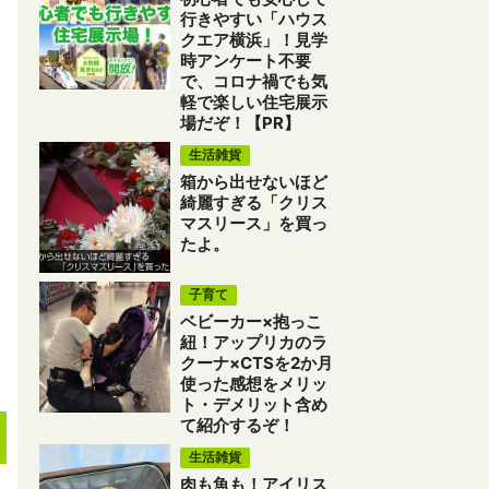
行きやすい「ハウス
クエア横浜」！見学
時アンケート不要
で、コロナ禍でも気
軽で楽しい住宅展示
場だぞ！【PR】
生活雑貨
箱から出せないほど
綺麗すぎる「クリス
マスリース」を買っ
たよ。
子育て
ベビーカー×抱っこ
紐！アップリカのラ
クーナ×CTSを2か月
使った感想をメリッ
ト・デメリット含め
て紹介するぞ！
生活雑貨
肉も魚も！アイリス