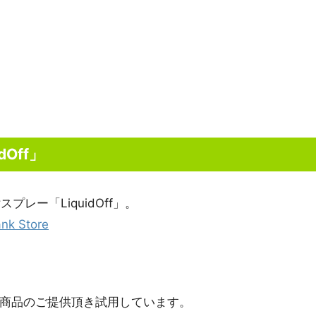
Off」
レー「LiquidOff」。
k Store
から商品のご提供頂き試用しています。