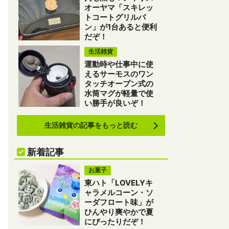
オーヤマ「スキレッ
トコートグリルパ
ン」が1台あると便利
だぞ！
生活雑貨
運動時や仕事中に使
えるサーモスのワン
タッチオープン式の
水筒マグが軽量で使
い勝手が良いぞ！
生活雑貨の記事をもっと読む
新着記事
お菓子
東ハト「LOVELYキ
ャラメルコーン・ソ
ーダフロート味」が
ひんやり爽やかで夏
にぴったりだぞ！