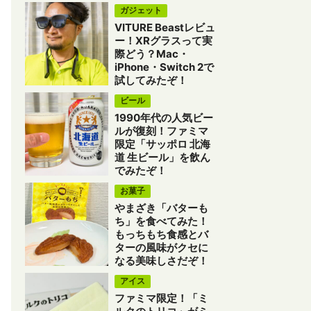
ガジェット
VITURE Beastレビュ
ー！XRグラスって実
際どう？Mac・
iPhone・Switch 2で
試してみたぞ！
ビール
1990年代の人気ビー
ルが復刻！ファミマ
限定「サッポロ 北海
道 生ビール」を飲ん
でみたぞ！
お菓子
やまざき「バターも
ち」を食べてみた！
もっちもち食感とバ
ターの風味がクセに
なる美味しさだぞ！
アイス
ファミマ限定！「ミ